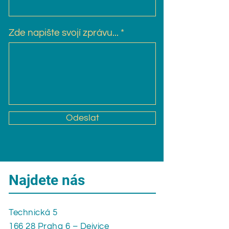
Zde napište svojí zprávu...
Odeslat
Najdete nás
Technická 5
166 28 Praha 6 – Dejvice