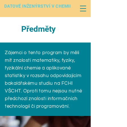
DATOVÉ INŽENÝRSTVÍ V CHEMII
MAGISTERSKÝ PROGRAM
Předměty
Zájemci o tento program by měli
mít znalosti matematiky, fyziky,
fyzikální chemie a aplikované
statistiky v rozsahu odpovídajícím
bakalářskému studiu na FCHI
VŠCHT. Oproti tomu nejsou nutné
předchozí znalosti informačních
technologií či programování.