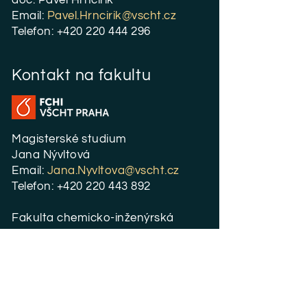
doc. Pavel Hrnčiřík
Email:
P
avel.Hrncirik@vscht.cz
Telefon:
+420 220 444 296
Kontakt na fakultu
Magisterské studium
Jana Nývltová
Email:
Jana.Nyvltova@vscht.cz
Telefon:
+420 220 443 892
Fakulta chemicko-inženýrská
Zikova 4
166 28 Praha 6 - Dejvice
Kontakt na školu